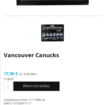
Vancouver Canucks
17,90 €
vč. 21% DPH:
17,90 €
PŘIDAT DO KOŠÍKU
Objednávkové číslo: 7111-9090-28
EAN13: 7313329711117