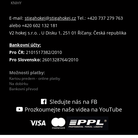
KNIHY
E-mail:
stigahokej@stigahokej.cz
Tel.: +420 737 279 763
alebo +420 602 132 181
V2 hokej s.r.o. , U Disku 1, 251 01 Říčany, Česká republika
Bankovní účty:
Pro ČR:
2101517382/2010
Pro Slovensko:
2601328764/2010
Možnosti platby:
Kartou predem - online platby
Na dobírku
Bankovní převod
Sledujte nás na FB
Prozkoumejte naše videa na YouTube