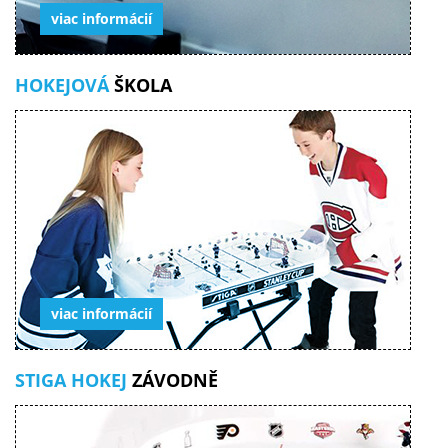
viac informácií
HOKEJOVÁ
ŠKOLA
viac informácií
STIGA HOKEJ
ZÁVODNĚ