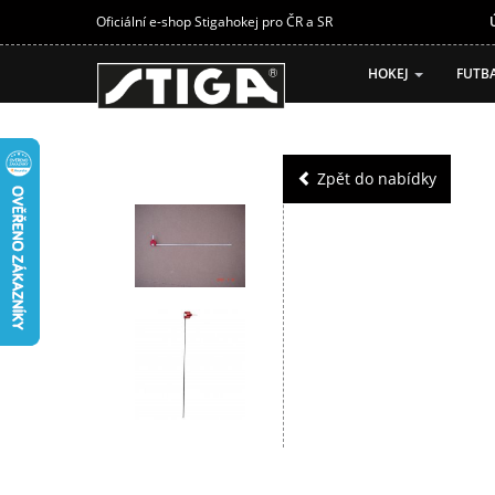
Oficiální e-shop Stigahokej pro ČR a SR
HOKEJ
FUTB
Zpět do nabídky