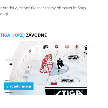
áhradní výměnný Ovladač (pravý obránce) ke Stiga
okeji.
STIGA HOKEJ
ZÁVODNĚ
viac informácií