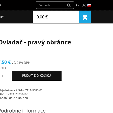
Y
CZE (Kč)
0,00 €
shopping_cart
IHY
Ovladač - pravý obránce
7,50 €
vč. 21% DPH:
,50 €
PŘIDAT DO KOŠÍKU
bjednávkové číslo: 7111-9083-03
AN13: 7313329710707
odání: do 2 prac. dnů
Podrobné informace