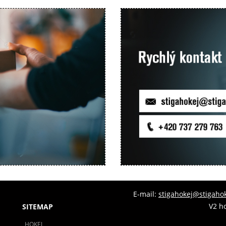
E-mail:
stigahokej@stigahok
V2 ho
SITEMAP
HOKEJ