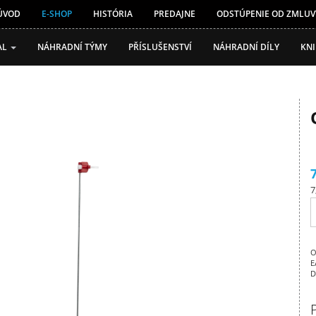
ÚVOD
E-SHOP
HISTÓRIA
PREDAJNE
ODSTÚPENIE OD ZMLUV
AL
NÁHRADNÍ TÝMY
PŘÍSLUŠENSTVÍ
NÁHRADNÍ DÍLY
KN
7
O
E
D