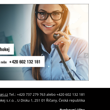
ej.cz
Tel.: +420 737 279 763 alebo +420 602 132 181
kej s.r.o. , U Disku 1, 251 01 Říčany, Česká republika
Bankovní účty: