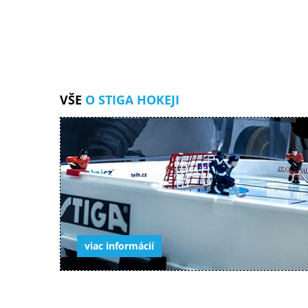
VŠE
O STIGA HOKEJI
viac informácií