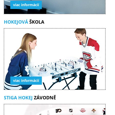
viac informácií
HOKEJOVÁ
ŠKOLA
viac informácií
STIGA HOKEJ
ZÁVODNĚ