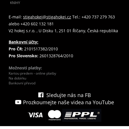
KNIHY
E-mail:
stigahokej@stigahokej.cz
Tel.: +420 737 279 763
alebo +420 602 132 181
V2 hokej s.r.o. , U Disku 1, 251 01 Říčany, Česká republika
Bankovní účty:
Pro ČR:
2101517382/2010
Pro Slovensko:
2601328764/2010
Možnosti platby:
Kartou predem - online platby
Na dobírku
Bankovní převod
Sledujte nás na FB
Prozkoumejte naše videa na YouTube